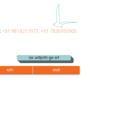
:
+91 9818217977, +91 7836950905
एक अपॉइंटमेंट बुक करें
ब्लॉग
संपर्क