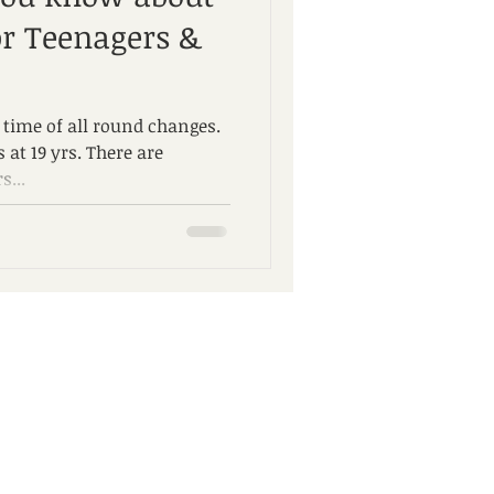
or Teenagers &
 time of all round changes.
s at 19 yrs. There are
s...