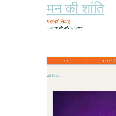
मन की शांति
परामर्श सेवाएं
~आनंद की ओर अग्रसर~
घर
हमारे बारे में
All Posts