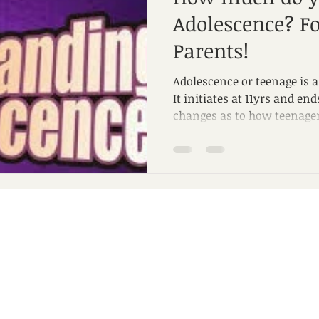
Adolescence? F
Parents!
Adolescence or teenage is a
It initiates at 11yrs and end
changes as to how teenager