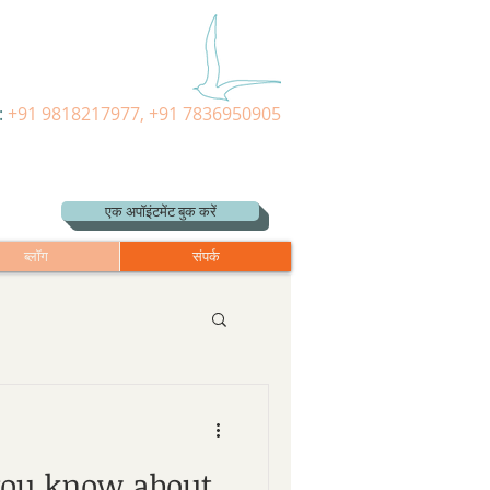
:
+91 9818217977, +91 7836950905
एक अपॉइंटमेंट बुक करें
ब्लॉग
संपर्क
ou know about